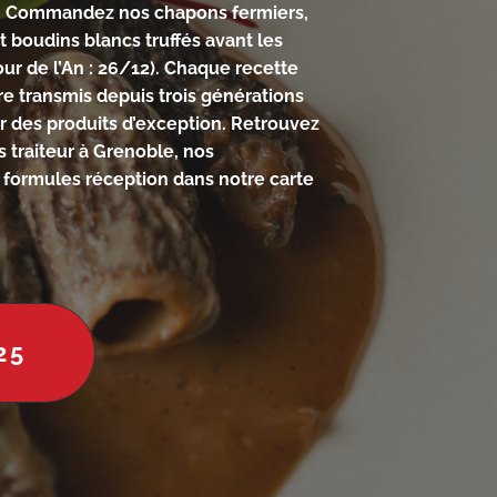
!
Commandez nos chapons fermiers,
boudins blancs truffés avant les
Jour de l’An : 26/12). Chaque recette
re transmis depuis trois générations
 des produits d’exception. Retrouvez
és traiteur à Grenoble, nos
 formules réception dans notre carte
25