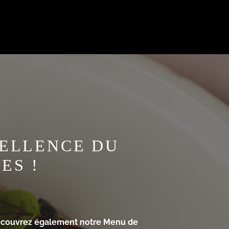
CELLENCE DU
ES !
découvrez également notre Menu de