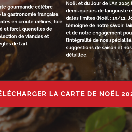
Noël et du Jour de l’An 2025 
 carte gourmande célèbre
demi-queues de langouste et 
de la gastronomie française.
dates limites (Noël : 19/12, 
âtés en croûte raffinés, foie
témoigne de notre savoir-fai
 et farci, quenelles de
et de notre engagement pour
élection de viandes et
l’intégralité de nos spécialit
les de l’art.
suggestions de saison et nos
détaillée.
ÉLÉCHARGER LA CARTE DE NOËL 20